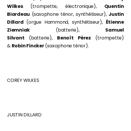
Wilkes
(trompette, électronique),
Quentin
Biardeau
(saxophone ténor, synthétiseur),
Justin
Dillard
(orgue Hammond, synthétiseur),
Étienne
Ziemniak
(batterie),
Samuel
Silvant
(batterie),
Benoît Pérez
(trompette)
&
Robin Fincker
(saxophone ténor).
COREY WILKES
JUSTIN DILLARD